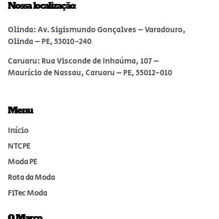
Nossa localização:
Olinda: Av. Sigismundo Gonçalves – Varadouro,
Olinda – PE, 53010-240
Caruaru: Rua Visconde de Inhaúma, 107 –
Maurício de Nassau, Caruaru – PE, 55012-010
Menu
Início
NTCPE
Moda PE
Rota da Moda
FiTec Moda
O Marco