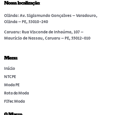
Nossa localização:
Olinda: Av. Sigismundo Gonçalves – Varadouro,
Olinda – PE, 53010-240
Caruaru: Rua Visconde de Inhaúma, 107 –
Maurício de Nassau, Caruaru – PE, 55012-010
Menu
Início
NTCPE
Moda PE
Rota da Moda
FiTec Moda
O Marco